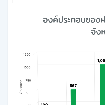
End of interactive chart.
องค์ประกอบของ
จัง
Chart
1250
Bar chart with 3 data series.
1,0
1,0
View as data table, Chart
1000
The chart has 1 X axis displaying categories.
The chart has 1 Y axis displaying จำนวนฝาย. Data 
750
จำนวนฝาย
567
567
500
190
190