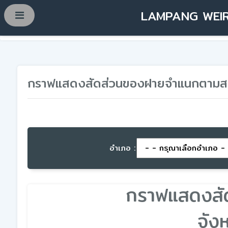
LAMPANG WEIR
กราฟแสดงสัดส่วนของฝายจำแนกตามสภา
อำเภอ :
กราฟแสดงสั
จัง