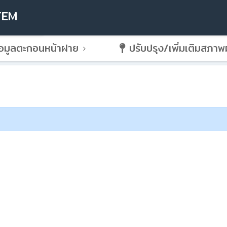
TEM
อมูลตะกอนหน้าฝาย
ปรับปรุง/เพิ่มเติมสภา