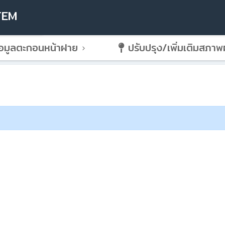
TEM
อมูลตะกอนหน้าฝาย
ปรับปรุง/เพิ่มเติมสภา