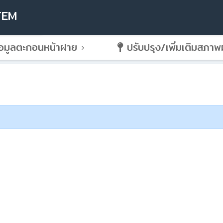
TEM
อมูลตะกอนหน้าฝาย
ปรับปรุง/เพิ่มเติมสภา