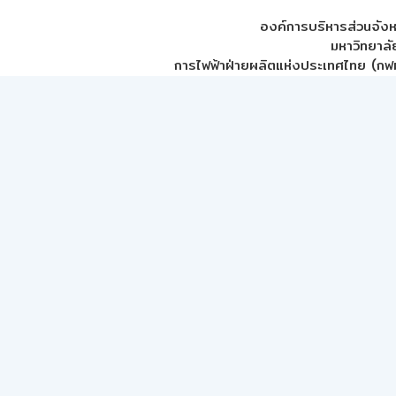
องค์การบริหารส่วนจัง
มหาวิทยาลั
การไฟฟ้าฝ่ายผลิตแห่งประเทศไทย (กฟผ