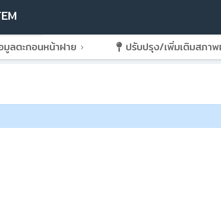
TEM
อมูลตะกอนหน้าฝาย
ปรับปรุง/เพิ่มเติมสภา