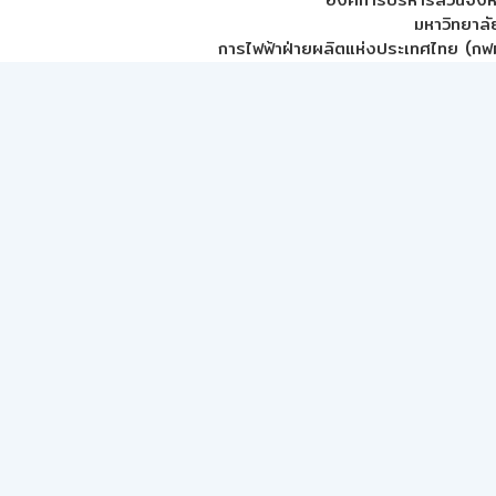
มหาวิทยาลั
การไฟฟ้าฝ่ายผลิตแห่งประเทศไทย (กฟผ