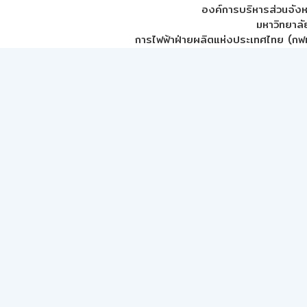
องค์การบริหารส่วนจัง
มหาวิทยาลั
การไฟฟ้าฝ่ายผลิตแห่งประเทศไทย (กฟผ