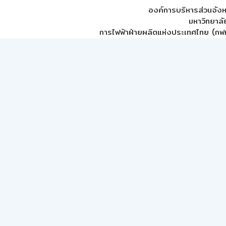
องค์การบริหารส่วนจัง
มหาวิทยาลั
การไฟฟ้าฝ่ายผลิตแห่งประเทศไทย (กฟผ