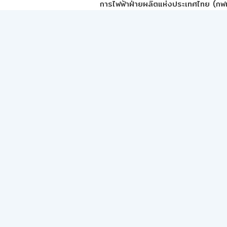
การไฟฟ้าฝ่ายผลิตแห่งประเทศไทย (กฟผ