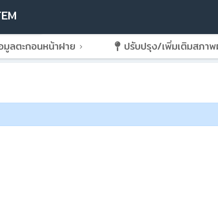
TEM
อมูลตะกอนหน้าฝาย
ปรับปรุง/เพิ่มเติมสภา