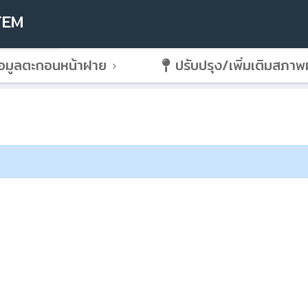
TEM
อมูลตะกอนหน้าฝาย
ปรับปรุง/เพิ่มเติมสภา