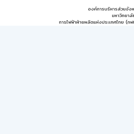
องค์การบริหารส่วนจัง
มหาวิทยาลั
การไฟฟ้าฝ่ายผลิตแห่งประเทศไทย (กฟผ