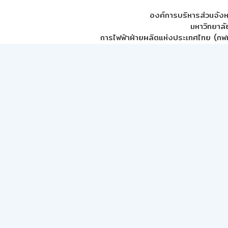
องค์การบริหารส่วนจัง
มหาวิทยาลั
การไฟฟ้าฝ่ายผลิตแห่งประเทศไทย (กฟผ