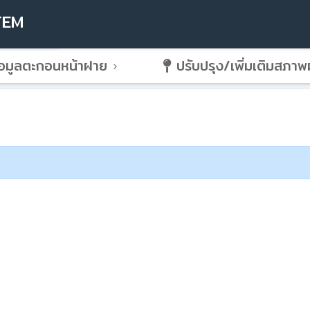
TEM
อมูลตะกอนหน้าฝาย
ปรับปรุง/เพิ่มเติมสภา