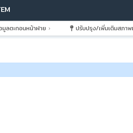
TEM
อมูลตะกอนหน้าฝาย
ปรับปรุง/เพิ่มเติมสภา