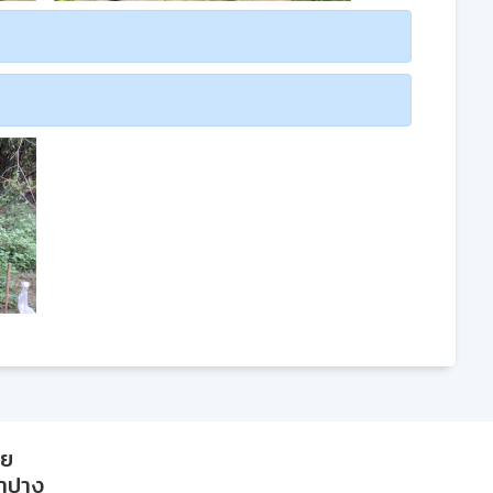
าย
ลำปาง