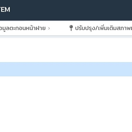
TEM
อมูลตะกอนหน้าฝาย
ปรับปรุง/เพิ่มเติมสภา