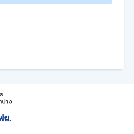
าย
ลำปาง