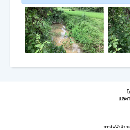
โ
และก
การไฟฟ้าฝ่าย