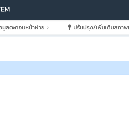
TEM
อมูลตะกอนหน้าฝาย
ปรับปรุง/เพิ่มเติมสภา