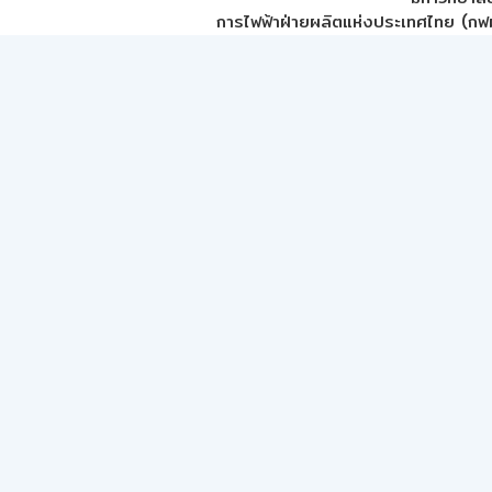
การไฟฟ้าฝ่ายผลิตแห่งประเทศไทย (กฟผ