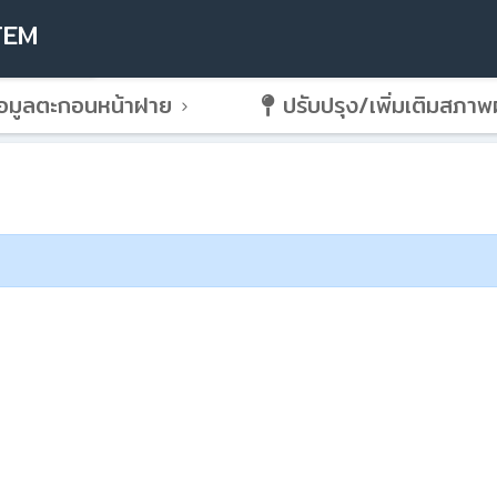
TEM
อมูลตะกอนหน้าฝาย
ปรับปรุง/เพิ่มเติมสภา