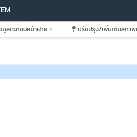
TEM
อมูลตะกอนหน้าฝาย
ปรับปรุง/เพิ่มเติมสภา