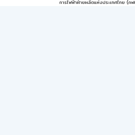
การไฟฟ้าฝ่ายผลิตแห่งประเทศไทย (กฟผ