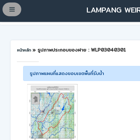
LAMPANG WEIR
» รูปภาพประกอบของฝาย : WLP03040301
หน้าหลัก
รูปภาพแผนที่แสดงขอบเขตพื้นที่รับน้ำ