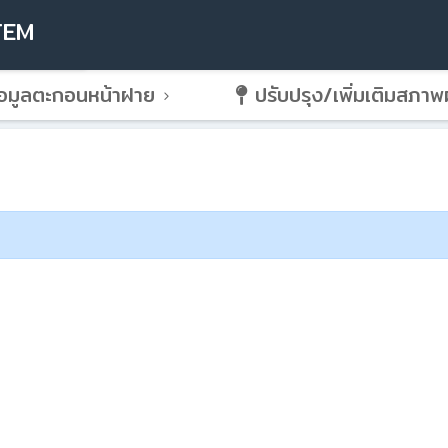
TEM
อมูลตะกอนหน้าฝาย
ปรับปรุง/เพิ่มเติมสภา