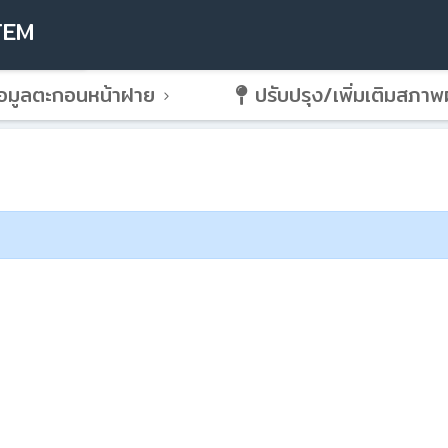
TEM
อมูลตะกอนหน้าฝาย
ปรับปรุง/เพิ่มเติมสภา