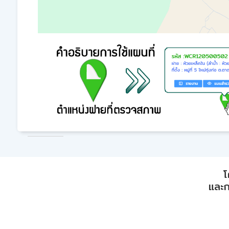
โ
และก