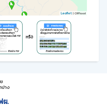
Leaflet
| CRFlood
าย
ลำปาง