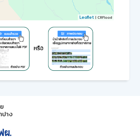
Leaflet
| CRFlood
าย
ลำปาง