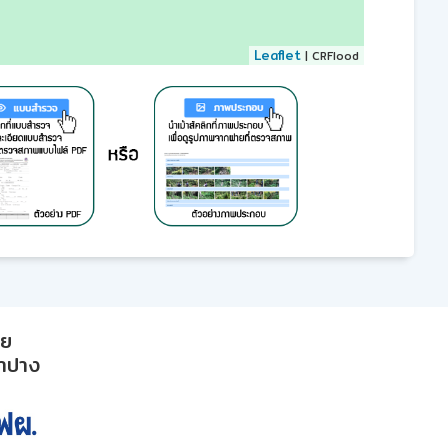
Leaflet
| CRFlood
าย
ลำปาง