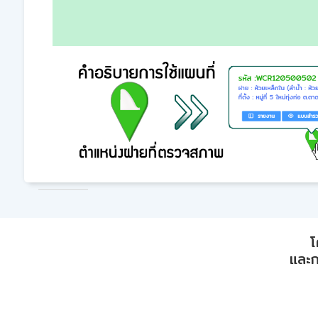
โ
และก