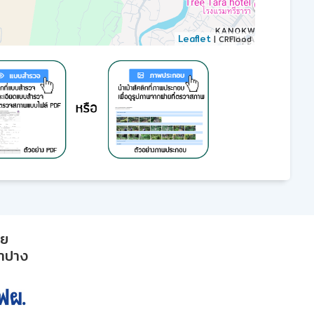
Leaflet
| CRFlood
าย
ลำปาง