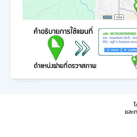
โ
และก