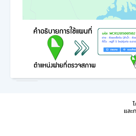
โ
และก