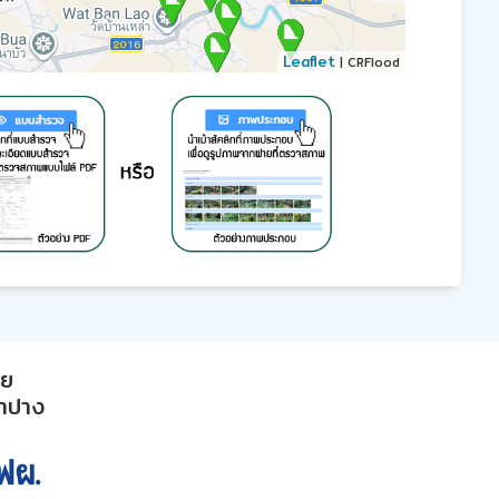
Leaflet
| CRFlood
าย
ลำปาง