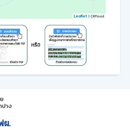
Leaflet
| CRFlood
าย
ลำปาง