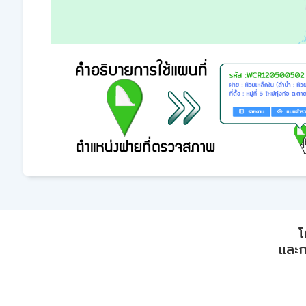
โ
และก