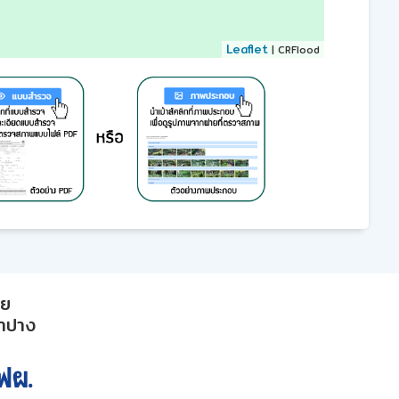
Leaflet
| CRFlood
าย
ลำปาง