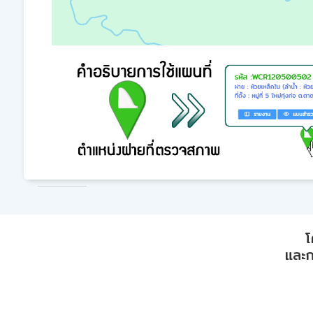
โ
และก