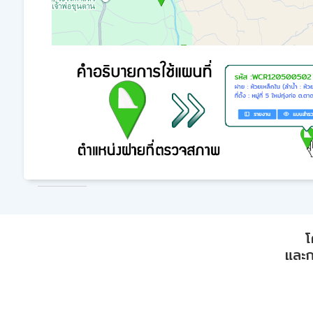
โ
และก