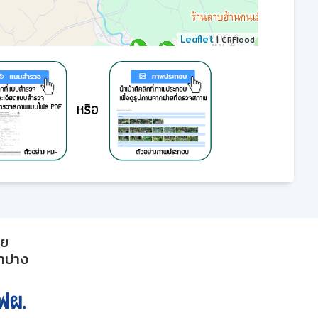
Leaflet
| CRFlood
าย
ลำปาง