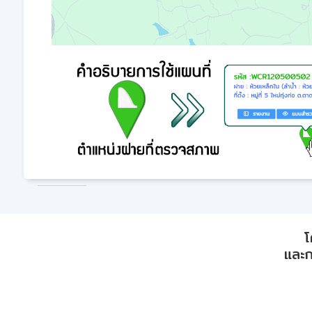
โ
และก