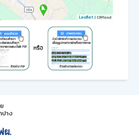
Leaflet
| CRFlood
าย
ลำปาง