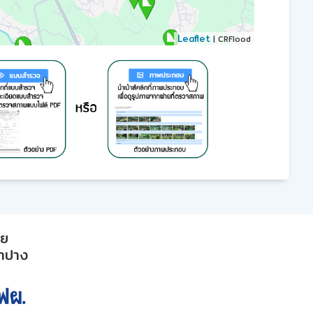
Leaflet
| CRFlood
าย
ลำปาง