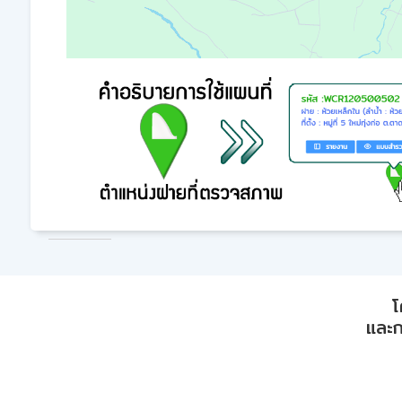
โ
และก