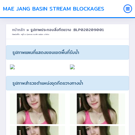
MAE JANG BASIN STREAM BLOCKAGES
หน้าหลัก
» รูปภาพประกอบสิ่งกีดขวาง :BLP020209001
ตำแหน่งที่ตั้ง : หมู่ที่ 12 ทุ่งเลางาม ต.นาสัก อ.แม่เมาะ จ.ลำปาง
รูปภาพแผนที่แสดงขอบเขตพื้นที่รับน้ำ
รูปภาพสำรวจตำแหน่งจุดกีดขวางทางน้ำ