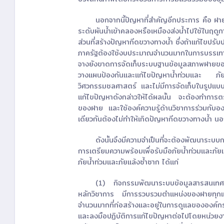
นอกจากนี้ปัญหาที่สำคัญอีกประการ คือ ฝา
ระดับผันน้ำเข้าคลองหรือเหมืองส่งน้ำไปใช้ในฤด
ส่วนที่สร้างปัญหากีดขวางทางน้ำ ซึ่งถ้าแก้ไขปรับป
ภาครัฐต้องใช้งบประมาณจำนวนมากในการบรรเทาปัญ
จางยังขาดการจัดเก็บระบบฐานข้อมูลสภาพฝายของท
วางแผนป้องกันและแก้ไขปัญหาน้ำท่วมและ ภัยแล้
วิศวกรรมชลศาสตร์ และไม่มีการจัดเก็บในรูปแ
แก้ไขปัญหาดังกล่าวให้ได้ผลนั้น จะต้องทำกา
ของฝาย และใช้องค์ความรู้ด้านวิชาการร่วมกับอ
เดียวกันต้องไม่ทำให้เกิดปัญหากีดขวางทางน้ำ นอกจาก
ดังนั้นจึงมีความจำเป็นที่จะต้องพัฒนาระบบ
การเตรียมความพร้อมเพื่อรับมือภัยน้ำท่วมและภัยแ
ภัยน้ำท่วมและภัยแล้งซ้ำซาก ได้แก่
(1) กิจกรรมพัฒนาระบบข้อมูลสารสนเทศการต
หลักวิชาการ มีการรวบรวมตำแหน่งของฝายทุกแห่งท
จำนวนมากที่ก่อสร้างและอยู่ในการดูแลขององค
และลงมือปฏิบัติการแก้ไขปัญหาต่อไปโดยหน่วยงาน