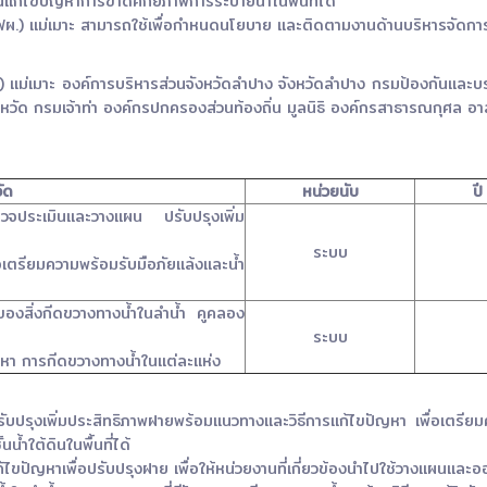
แก้ไขปัญหาการขาดศักยภาพการระบายน้ำในพื้นที่ได้
.) แม่เมาะ สามารถใช้เพื่อกำหนดนโยบาย และติดตามงานด้านบริหารจัดการน้ำ
.) แม่เมาะ องค์การบริหารส่วนจังหวัดลำปาง จังหวัดลำปาง กรมป้องกันแ
งหวัด กรมเจ้าท่า องค์กรปกครองส่วนท้องถิ่น มูลนิธิ องค์กรสาธารณกุศล 
วัด
หน่วยนับ
ป
รตรวจประเมินและวางแผน ปรับปรุงเพิ่ม
ระบบ
อเตรียมความพร้อมรับมือภัยแล้งและน้ำ
ทศของสิ่งกีดขวางทางน้ำในลำน้ำ คูคลอง
ระบบ
ญหา การกีดขวางทางน้ำในแต่ละแห่ง
ปรุงเพิ่มประสิทธิภาพฝายพร้อมแนวทางและวิธีการแก้ไขปัญหา เพื่อเตรียมค
นน้ำใต้ดินในพื้นที่ได้
ก้ไขปัญหาเพื่อปรับปรุงฝาย เพื่อให้หน่วยงานที่เกี่ยวข้องนำไปใช้วางแผนแ