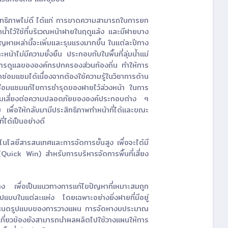
ะสิทธิภาพไม่ดี ได้แก่ การขาดความสามารถในการยก
้ำไว้ใช้ที่บริเวณหน้าฝายในฤดูแล้ง และมีฝายบาง
ปัญหาเหล่านี้จะเพิ่มและรุนแรงมากขึ้น ในแต่ละปีทาง
ม่มีความยั่งยืน ประกอบกับในพื้นที่ลุ่มน้ำแม่
นการดูแลขององค์กรปกครองส่วนท้องถิ่น ทำให้การ
อมแซมได้เนื่องจากต้องใช้ความรู้ในวิชาการด้าน
่อมแซมแก้ไขการชำรุดของฝายไว้ล่วงหน้า ในการ
วามเสี่ยงต่อความปลอดภัยขององค์ประกอบต่าง ๆ
พื่อให้กลับมามีประสิทธิภาพทำหน้าที่ได้และขณะ
ี่ได้เป็นอย่างดี
โนโลยีสารสนเทศและการจัดการขั้นสูง เพื่อจะได้มี
 (Quick Win) สำหรับการบริหารจัดการพื้นที่เสี่ยง
าง เพื่อเป็นแนวทางการแก้ไขปัญหาที่เหมาะสมถูก
ปแบบในแต่ละแห่ง โดยเฉพาะอย่างยิ่งฝายที่มีอยู่
ในกำหนดรูปแบบของการวางแผน การจัดหางบประมาณ
่เกี่ยวข้องยังสามารถนำผลผลิตไปใช้วางแผนให้การ