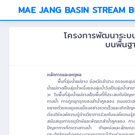
MAE JANG BASIN STREAM 
โครงการพัฒนาระบบกา
บนพื้นฐ
หลักการและเหตุผล
พื้นที่ลุ่มน้ำแม่จาง จังหวัดลำปาง ครอบค
น้ำแม่จางเป็นลุ่มน้ำหนึ่งของลุ่มน้ำวังเป็นลุ่ม
วะ ในพื้นที่ลุ่มน้ำแม่จางเป็นพื้นที่ที่ประสบกั
ทางน้ำ การถูกบุกรุกของลำน้ำคูคลอง ถนนขวางทาง
ขยายตัวของชุมชนเมืองอย่างรวดเร็วและเกิดปัญหา
ต้องใช้องค์ความรู้ด้านวิชาการร่วมกับองค์ความ
สนับสนุนการอนุรักษ์และพัฒนาลำน้ำคูคลอง ทาง
ปัญหาการกีดขวางทางน้ำ ตำแหน่งและลักษณะที่
ประสิทธิภาพโดยกระบวนการการมีส่วนร่วมของชุ