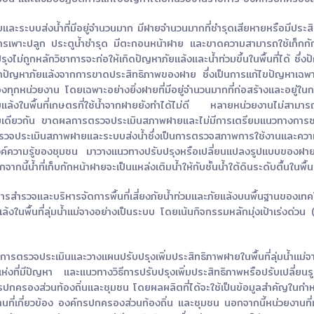
ยและระบบส่งน้ำที่มีอยู่จำนวนมาก มีฝายจำนวนมากที่ชำรุดเสียหายหรือมีปร
ูการเพาะปลูก ประตูน้ำชำรุด มีตะกอนหน้าฝาย และขาดความสามารถใช้เก็กกักน
รุงไม่ถูกหลักวิชาการจะก่อให้เกิดปัญหาภัยแล้งและน้ำท่วมขึ้นในพื้นที่ได้ ซึ่ง
หาภัยแล้งจากการขาดประสิทธิภาพของฝาย ซึ่งเป็นการแก้ไขปัญหาเฉพาะหน้าไ
ุกหน่วยงาน โดยเฉพาะอย่างยิ่งฝายที่มีอยู่จำนวนมากที่ก่อสร้างและอยู่ใ
งในพื้นที่เกษตรที่ใช้น้ำจากฝายยังทำได้ไม่ดี หลายหน่วยงานไม่สามารถซ่
บบเดียวกัน ขาดผลการตรวจประเมินสภาพฝายและไม่มีการเตรียมแนวทางการซ
รตรวจประเมินสภาพฝายและระบบส่งน้ำซึ่งเป็นการตรวจสภาพการใช้งานและค
งค์ความรู้ของชุมชน มาวางแนวทางปรับปรุงหรือเปลี่ยนแปลงรูปแบบของฝาย เ
นี้น้ำที่เก็บกักหน้าฝายจะเป็นแหล่งเติมน้ำให้กับชั้นน้ำใต้ดินระดับตื้นในพื้นท
การสำรวจและบริหารจัดการพื้นที่เสี่ยงภัยน้ำท่วมและภัยแล้งบนพื้นฐานของเทค
ล้งในพื้นที่ลุ่มน้ำแม่จางอย่างเป็นระบบ โดยเน้นกิจกรรมหลักมุ่งเป้าเร่งด่วน
รวจประเมินและวางแผนปรับปรุงเพิ่มประสิทธิภาพฝายในพื้นที่ลุ่มน้ำแม่จ
ี่มีปัญหา และแนวทางวิธีการปรับปรุงเพิ่มประสิทธิภาพหรือปรับเปลี่ยนรู
์กรปกครองส่วนท้องถิ่นและชุมชน โดยผลผลิตที่ได้จะใช้เป็นข้อมูลสำคัญ
ที่เกี่ยวข้อง องค์กรปกครองส่วนท้องถิ่น และชุมชน นอกจากนี้หน่วยงานที