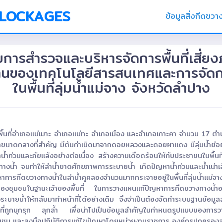
BLOCKAGES
ข้อมูลสิ่งกีดขวา
รสำรวจและบริหารจัดการพื้นที่เสี่ยงภ
านของเทคโนโลยีสารสนเทศและการจัดกา
ในพื้นที่ลุ่มน้ำแม่จาง จังหวัดลำปาง
ลุมพื้นที่อำเภอแม่เมาะ อำเภอแม่ทะ อำเภอเมือง และอำเภอเกาะคา จำนวน 17 
น้ำสาขาขนาดกลางที่สำคัญ มีต้นกำเนิดมาจากดอยหลวงและดอยผาแดง มีลุ่มน้ำย่อย
บปัญหาน้ำท่วมและภัยแล้งอย่างต่อเนื่อง สร้างความเดือดร้อนให้กับประชาชนในพ
น้ำ จนทำให้ลำน้ำขาดศักยภาพการระบายน้ำ เกิดปัญหาน้ำท่วมและน้ำเน่าเสีย
การกีดขวางทางน้ำในลำน้ำคูคลองจำนวนมากกระจายอยู่ในพื้นที่ลุ่มน้ำแม่จ
รู้ของชุมชนในฐานะเจ้าของพื้นที่ ในการวางแผนแก้ปัญหาการกีดขวางทางน้ำอย
ระบายน้ำให้กลับมาทำหน้าที่ได้อย่างเดิม จึงจำเป็นต้องจัดทำระบบฐานข
ถูกบุกรุก ลุกล้ำ เพื่อนำไปเป็นข้อมูลสำคัญในกำหนดรูปแบบของการวางแ
มชน และลงมือปฏิบัติการแก้ไขปัญหาโดยหน่วยงานราชการ องค์กรปกครองส่