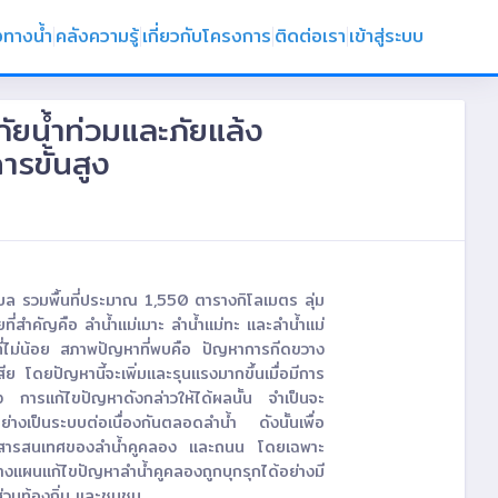
งทางน้ำ
คลังความรู้
เกี่ยวกับโครงการ
ติดต่อเรา
เข้าสู่ระบบ
ัยน้ำท่วมและภัยแล้ง
รขั้นสูง
ตำบล รวมพื้นที่ประมาณ 1,550 ตารางกิโลเมตร ลุ่ม
ที่สำคัญคือ ลำน้ำแม่เมาะ ลำน้ำแม่ทะ และลำน้ำแม่
ื้นที่ไม่น้อย สภาพปัญหาที่พบคือ ปัญหาการกีดขวาง
 โดยปัญหานี้จะเพิ่มและรุนแรงมากขึ้นเมื่อมีการ
าง การแก้ไขปัญหาดังกล่าวให้ได้ผลนั้น จำเป็นจะ
่างเป็นระบบต่อเนื่องกันตลอดลำน้ำ ดังนั้นเพื่อ
้อมูลสารสนเทศของลำน้ำคูคลอง และถนน โดยเฉพาะ
ผนแก้ไขปัญหาลำน้ำคูคลองถูกบุกรุกได้อย่างมี
วนท้องถิ่น และชุมชน