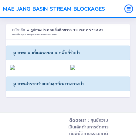
MAE JANG BASIN STREAM BLOCKAGES
หน้าหลัก
» รูปภาพประกอบสิ่งกีดขวาง :BLP010573001
ตำแหน่งที่ตั้ง : หมู่ที่ 73 ลำปางคูน ต.ตำบลพระบาท อ.เมืองลำปาง จ.ลำปาง
รูปภาพแผนที่แสดงขอบเขตพื้นที่รับน้ำ
รูปภาพสำรวจตำแหน่งจุดกีดขวางทางน้ำ
ติดต่อเรา : ศูนย์ความ
เป็นเลิศด้านการจัดการ
ภัยพิบัติทางธรรมชาติ