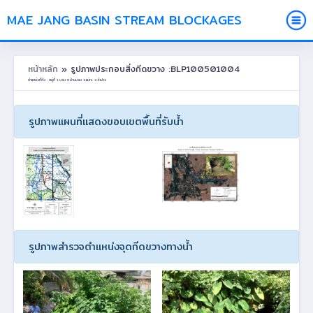
MAE JANG BASIN STREAM BLOCKAGES
หน้าหลัก
» รูปภาพประกอบสิ่งกีดขวาง :BLP100501004
ตำแหน่งที่ตั้ง : หมู่ที่ 1 บอม ต.บ้านบอม อ.แม่ทะ จ.ลำปาง
รูปภาพแผนที่แสดงขอบเขตพื้นที่รับน้ำ
รูปภาพสำรวจตำแหน่งจุดกีดขวางทางน้ำ