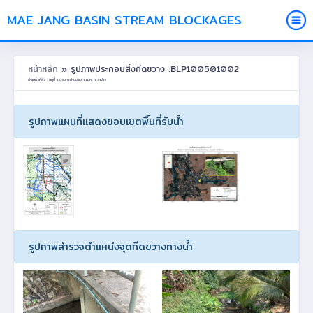
MAE JANG BASIN STREAM BLOCKAGES
หน้าหลัก
» รูปภาพประกอบสิ่งกีดขวาง :BLP100501002
ตำแหน่งที่ตั้ง : หมู่ที่ 1 บอม ต.บ้านบอม อ.แม่ทะ จ.ลำปาง
รูปภาพแผนที่แสดงขอบเขตพื้นที่รับน้ำ
รูปภาพสำรวจตำแหน่งจุดกีดขวางทางน้ำ