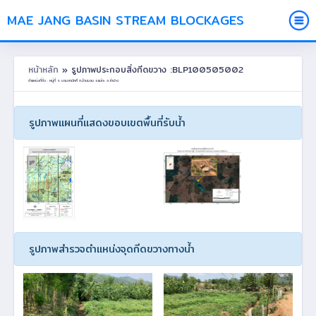
MAE JANG BASIN STREAM BLOCKAGES
หน้าหลัก
» รูปภาพประกอบสิ่งกีดขวาง :BLP100505002
ตำแหน่งที่ตั้ง : หมู่ที่ 5 บอมสามัคคี ต.บ้านบอม อ.แม่ทะ จ.ลำปาง
รูปภาพแผนที่แสดงขอบเขตพื้นที่รับน้ำ
รูปภาพสำรวจตำแหน่งจุดกีดขวางทางน้ำ