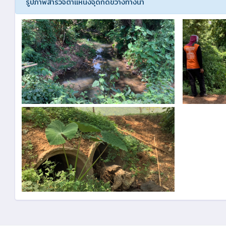
รูปภาพสำรวจตำแหน่งจุดกีดขวางทางน้ำ