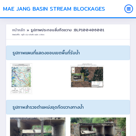
MAE JANG BASIN STREAM BLOCKAGES
หน้าหลัก
» รูปภาพประกอบสิ่งกีดขวาง :BLP100406001
ตำแหน่งที่ตั้ง : หมู่ที่ 6 ทุ่ง ต.บ้านกิ่ว อ.แม่ทะ จ.ลำปาง
รูปภาพแผนที่แสดงขอบเขตพื้นที่รับน้ำ
รูปภาพสำรวจตำแหน่งจุดกีดขวางทางน้ำ