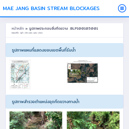
MAE JANG BASIN STREAM BLOCKAGES
หน้าหลัก
» รูปภาพประกอบสิ่งกีดขวาง :BLP100105001
ตำแหน่งที่ตั้ง : หมู่ที่ 5 จว๊าก ต.แม่ทะ อ.แม่ทะ จ.ลำปาง
รูปภาพแผนที่แสดงขอบเขตพื้นที่รับน้ำ
รูปภาพสำรวจตำแหน่งจุดกีดขวางทางน้ำ