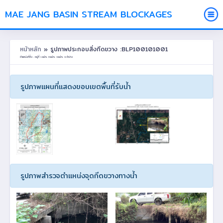
MAE JANG BASIN STREAM BLOCKAGES
หน้าหลัก
» รูปภาพประกอบสิ่งกีดขวาง :BLP100101001
ตำแหน่งที่ตั้ง : หมู่ที่ 1 แม่ทะ ต.แม่ทะ อ.แม่ทะ จ.ลำปาง
รูปภาพแผนที่แสดงขอบเขตพื้นที่รับน้ำ
รูปภาพสำรวจตำแหน่งจุดกีดขวางทางน้ำ