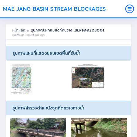
MAE JANG BASIN STREAM BLOCKAGES
หน้าหลัก
» รูปภาพประกอบสิ่งกีดขวาง :BLP100203001
ตำแหน่งที่ตั้ง : หมู่ที่ 3 อ้วน ต.นาครัว อ.แม่ทะ จ.ลำปาง
รูปภาพแผนที่แสดงขอบเขตพื้นที่รับน้ำ
รูปภาพสำรวจตำแหน่งจุดกีดขวางทางน้ำ