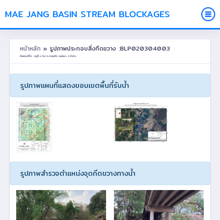
MAE JANG BASIN STREAM BLOCKAGES
หน้าหลัก
» รูปภาพประกอบสิ่งกีดขวาง :BLP020304003
ตำแหน่งที่ตั้ง : หมู่ที่ 4 ทาน ต.จางเหนือ อ.แม่เมาะ จ.ลำปาง
รูปภาพแผนที่แสดงขอบเขตพื้นที่รับน้ำ
รูปภาพสำรวจตำแหน่งจุดกีดขวางทางน้ำ