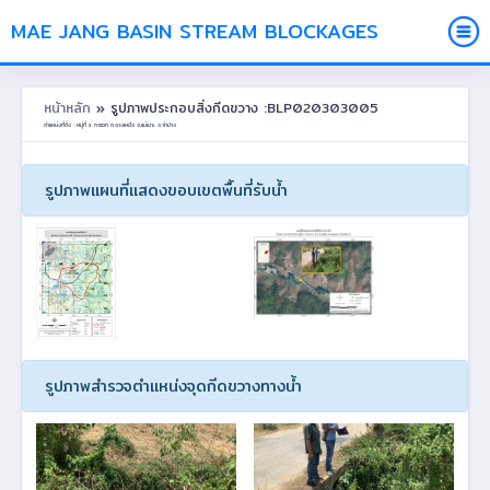
MAE JANG BASIN STREAM BLOCKAGES
หน้าหลัก
» รูปภาพประกอบสิ่งกีดขวาง :BLP020303005
ตำแหน่งที่ตั้ง : หมู่ที่ 3 กอรวก ต.จางเหนือ อ.แม่เมาะ จ.ลำปาง
รูปภาพแผนที่แสดงขอบเขตพื้นที่รับน้ำ
รูปภาพสำรวจตำแหน่งจุดกีดขวางทางน้ำ