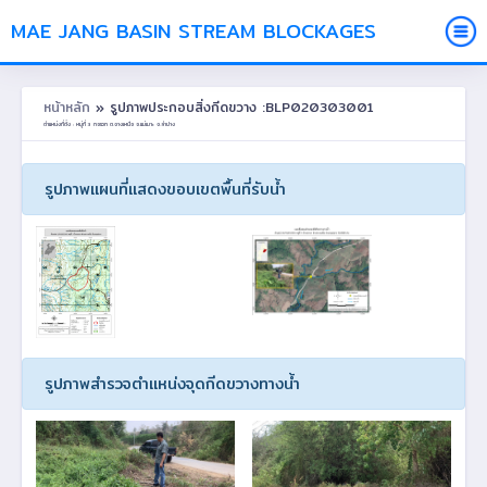
MAE JANG BASIN STREAM BLOCKAGES
หน้าหลัก
» รูปภาพประกอบสิ่งกีดขวาง :BLP020303001
ตำแหน่งที่ตั้ง : หมู่ที่ 3 กอรวก ต.จางเหนือ อ.แม่เมาะ จ.ลำปาง
รูปภาพแผนที่แสดงขอบเขตพื้นที่รับน้ำ
รูปภาพสำรวจตำแหน่งจุดกีดขวางทางน้ำ